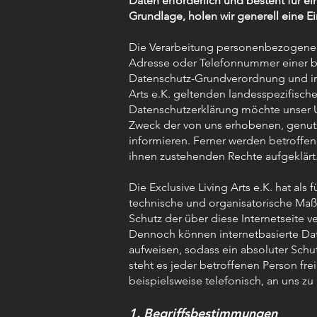
Daten erforderlich und besteht für e
Grundlage, holen wir generell eine Ei
Die Verarbeitung personenbezogener 
Adresse oder Telefonnummer einer bet
Datenschutz-Grundverordnung und in 
Arts e.K. geltenden landesspezifisc
Datenschutzerklärung möchte unser U
Zweck der von uns erhobenen, genu
informieren. Ferner werden betroffen
ihnen zustehenden Rechte aufgeklärt
Die Exclusive Living Arts e.K. hat als 
technische und organisatorische Ma
Schutz der über diese Internetseite
Dennoch können internetbasierte Dat
aufweisen, sodass ein absoluter Schu
steht es jeder betroffenen Person fr
beispielsweise telefonisch, an uns zu 
1. Begriffsbestimmungen