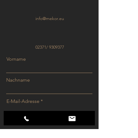
info@mekor.eu
02371/
9309377
Vorname
Nachname
E-Mail-Adresse
Telefon