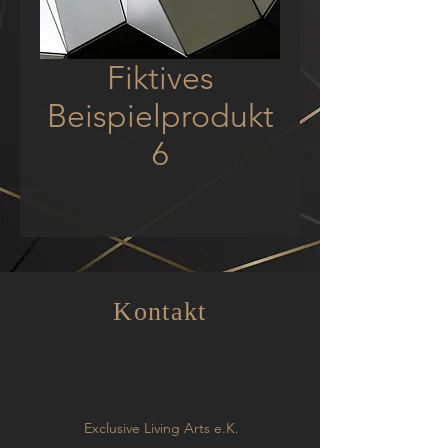
Fiktives
Beispielprodukt
6
Kontakt
Exclusive Living Arts e.K.